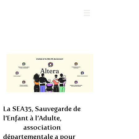
SEA 
Sa
u
v
ega
r
de de l’E
en
I
La SEA35, Sauvegarde de
l’Enfant à l’Adulte,
association
départementale a pour